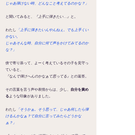
じゃあ弾けない時、どんなこと考えてるのかな？」
と聞いてみると、
『上手に弾きたい…』
と。
わたし
「上手に弾きたいんやんねぇ。でも上手くい
かない。
じゃあそんな時、自分に何て声をかけてみてるのか
な？」
傍で寄り添って、よーく考えているその子を見守っ
ていると、
『なんで弾けへんのかなぁて思ってる』
との返答。
その言葉を言う声や表情からは、少し、
自分を責め
る
ような印象がありました。
わたし
「そうかぁ。そう思って、じゃあ何したら弾
けるんかなぁ？て自分に言ってみたらどうかな
ぁ？」