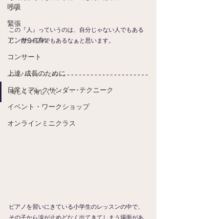
呼吸
ン。
緊張
この『人』っていうのは、自分じゃない人でもある
アンサンブル
し、自分自身でもあるなぁと思います。
コンサート
上達･成長のために
日常とアレクサンダー･テクニーク
悔しくて悔しくて・・・
イベント・ワークショップ
オンラインミニクラス
ピアノを習いにきている小学生のレッスンの中で、
その子から涙が止めどなく出てきてしまう場面があ