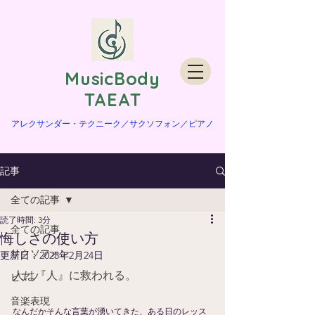
​MusicBody
TAEAT
​アレクサンダー・テクニーク／サクソフォン／ピアノ
記事
全ての記事
読了時間: 3分
全ての記事
悔しさの使い方
サクソフォン
更新日：
2023年2月24日
人は『人』に救われる。
ピアノ
音楽表現
なんだかそんな言葉が湧いてきた、ある日のレッス