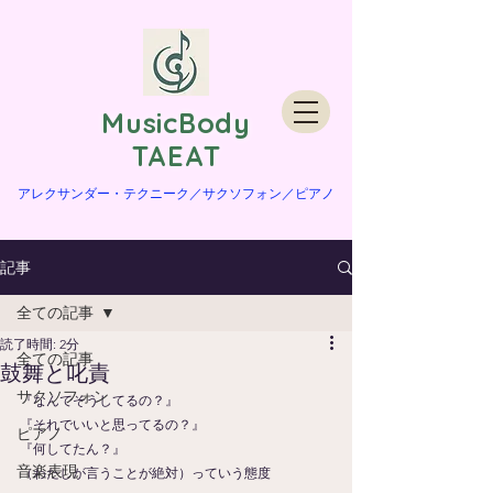
​MusicBody
TAEAT
​アレクサンダー・テクニーク／サクソフォン／ピアノ
記事
全ての記事
読了時間: 2分
全ての記事
鼓舞と叱責
サクソフォン
『なんでそうしてるの？』
『それでいいと思ってるの？』
ピアノ
『何してたん？』
音楽表現
（わたしが言うことが絶対）っていう態度