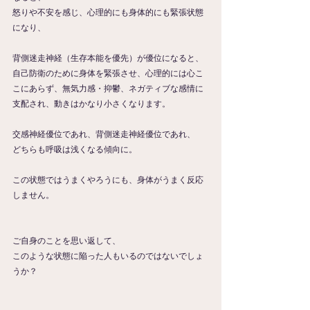
怒りや不安を感じ、心理的にも身体的にも緊張状態
になり、
背側迷走神経（生存本能を優先）が優位になると、
自己防衛のために身体を緊張させ、心理的には心こ
こにあらず、無気力感・抑鬱、ネガティブな感情に
支配され、動きはかなり小さくなります。
交感神経優位であれ、背側迷走神経優位であれ、
どちらも呼吸は浅くなる傾向に。
この状態ではうまくやろうにも、身体がうまく反応
しません。
ご自身のことを思い返して、
このような状態に陥った人もいるのではないでしょ
うか？