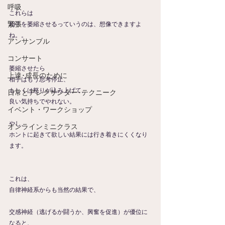
呼吸
これらは
緊張
相手を萎縮させるっていうのは、想像できますよ
ね。。
アンサンブル
コンサート
萎縮させたら
上達･成長のために
相手はもう思考停止、
もしくは怒りが込み上げて、
日常とアレクサンダー･テクニーク
良い気持ちでやれない。
イベント・ワークショップ
やし、
オンラインミニクラス
ホントに起きて欲しい結果には行き着きにくくなり
ます。
これは、
自律神経系からも当然の結果で、
交感神経（逃げるか闘うか、興奮を促進）が優位に
なると、