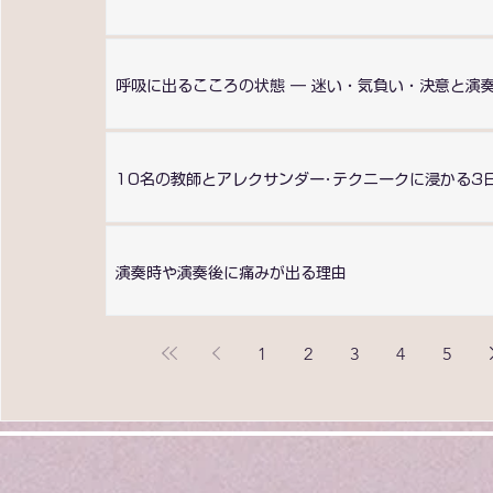
れ」の中にある
呼吸に出るこころの状態 ― 迷い・気負い・決意と演
10名の教師とアレクサンダー･テクニークに浸かる3
演奏時や演奏後に痛みが出る理由
1
2
3
4
5