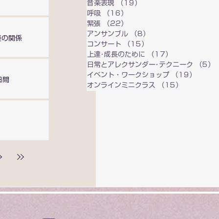
音楽表現
（19）
19件の記事
迷い・気負い・決意と演奏の
さな
呼吸
（16）
16件の記事
関係
緊張
（22）
22件の記事
アンサンブル
（8）
8件の記事
奏の関係
コンサート
（15）
15件の記事
上達･成長のために
（17）
17件の記事
日常とアレクサンダー･テクニーク
（5）
イベント・ワークショップ
（19）
19件
日間
オンラインミニクラス
（15）
15件の記