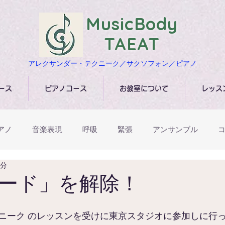
​MusicBody
TAEAT
​アレクサンダー・テクニーク／サクソフォン／ピアノ
ース
ピアノコース
お教室について
レッス
アノ
音楽表現
呼吸
緊張
アンサンブル
2分
アレクサンダー･テクニーク
イベント・ワークショップ
ード」を解除！
ニーク のレッスンを受けに東京スタジオに参加しに行