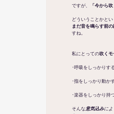
ですが、
「今から吹
どういうことかとい
まだ音を鳴らす前の
すね。
私にとっての
吹くモ
･呼吸をしっかりす
･指をしっかり動か
･楽器をしっかり持
そんな
意気込み
によ