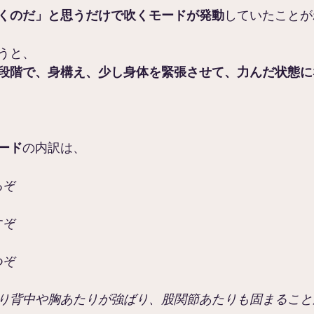
くのだ」と思うだけで吹くモードが発動
していたことが
うと、
段階で、身構え、少し身体を緊張させて、力んだ状態に
ード
の内訳は、
るぞ
すぞ
つぞ
り背中や胸あたりが強ばり、股関節あたりも固まること