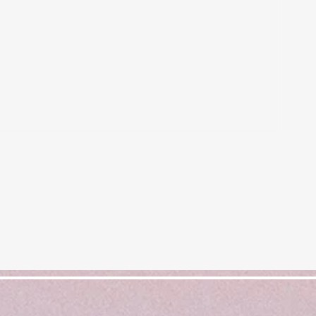
立役者･オトガイ舌骨筋
5件の記事
の記事
事