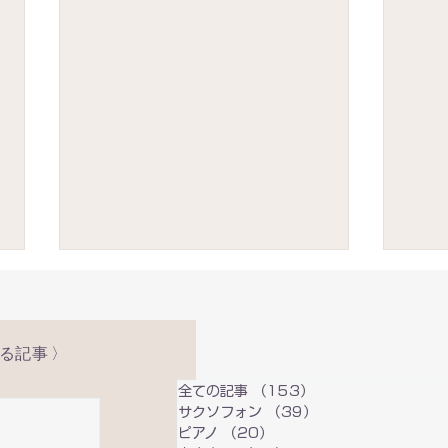
いる記事 〉
全ての記事
（153）
153件の記事
サクソフォン
（39）
39件の記事
ピアノ
（20）
20件の記事
呼吸に出るこころの状態 ―
発声