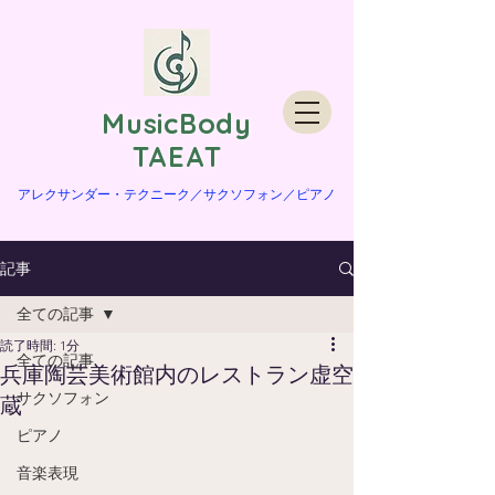
​MusicBody
TAEAT
​アレクサンダー・テクニーク／サクソフォン／ピアノ
記事
全ての記事
読了時間: 1分
全ての記事
兵庫陶芸美術館内のレストラン虚空
サクソフォン
蔵
ピアノ
音楽表現