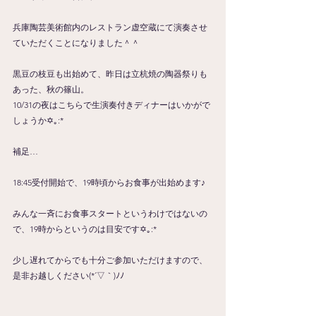
兵庫陶芸美術館内のレストラン虚空蔵にて演奏させ
ていただくことになりました＾＾
黒豆の枝豆も出始めて、昨日は立杭焼の陶器祭りも
あった、秋の篠山。
10/31の夜はこちらで生演奏付きディナーはいかがで
しょうか✡｡:*
補足…
18:45受付開始で、19時頃からお食事が出始めます♪
みんな一斉にお食事スタートというわけではないの
で、19時からというのは目安です✡｡:*
少し遅れてからでも十分ご参加いただけますので、
是非お越しください(*´▽｀)ﾉﾉ