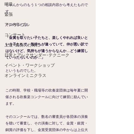
呼吸
ちゃんからのもう１つの相談内容から考えたもので
す。
緊張
アンサンブル
その内容とは、
コンサート
「金賞を取りたい子たちと、楽しくやれれば良いと
いう子たちで、気持ちが違っていて、仲が悪い訳で
上達･成長のために
はないけど、気持ちが違うからなんか…どう練習し
日常とアレクサンダー･テクニーク
ていったらいいのか…」
イベント・ワークショップ
というものでした。
オンラインミニクラス
この時期、学校・職場等の吹奏楽団体は毎年夏に開
催される吹奏楽コンクールに向けて練習に励んでい
ます。
そのコンクールでは、数名の審査員が各団体の演奏
を聴いて審査し、その演奏に対して、金賞・銀賞・
銅賞の評価を下し、金賞受賞団体の中からは上位大