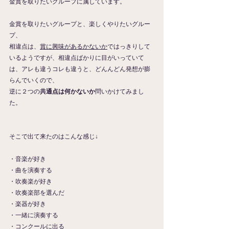
金賞を取りたいグループに属しています。
金賞を取りたいグループと、楽しくやりたいグルー
プ、
相違点は、
賞に興味があるかないか
ではっきりして
いるようですが、相違点ばかりに目がいっていて
は、アレも違うコレも違うと、どんんどん発想が膨
らんでいくので、
逆に２つの
共通点は何かないか
問いかけてみまし
た。
そこで出て来たのはこんな感じ↓
・音楽が好き
・曲を演奏する
・吹奏楽が好き
・吹奏楽部を選んだ
・楽器が好き
・一緒に演奏する
・コンクールに出る