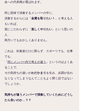
会への代表権が選ばれます。
同じ団体で演奏するメンバーの中に、
演奏するからには「
金賞を取りたい！
」と考える人
もいれば、
賞にこだわらずに「
楽しくやりたい
」という思いの
人、
両方いてもおかしくありません。
これは、吹奏楽だけに限らず、スポーツでも、仕事
でも、
「
同じメンバー内で考えが違う
」というのはよくあ
ることで、
その気持ちの違いが
わだかまり
を生み、歩調が合わ
なくなってしまうなんてこともよく聞く話ではない
でしょうか。
気持ちが違うメンバーで演奏していくためにどうし
たら良いのか…？？