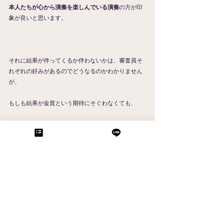
本人たちが心から演奏を楽しんでいる演奏
の方が印
象が良いと思います。
それに結果が伴ってくるか伴わないかは、審査員そ
れぞれの好みがあるのでどうなるのかわかりません
が、
もしも結果が金賞という期待にそぐわなくても、
｢この演奏は好みではなかったんですね。でも私(私
たち)は十分やり切ったし、楽しかった！｣
と、自分たちが自分たちの演奏に納得できたかどう
かの方が大切なのではないかと思います。
アンサンブル