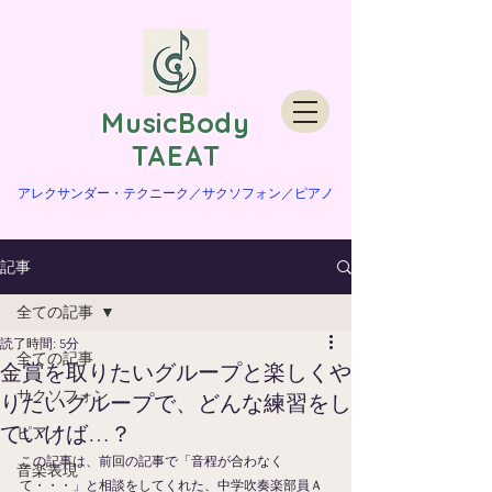
​MusicBody
TAEAT
​アレクサンダー・テクニーク／サクソフォン／ピアノ
記事
全ての記事
読了時間: 5分
全ての記事
金賞を取りたいグループと楽しくや
サクソフォン
りたいグループで、どんな練習をし
ていけば…？
ピアノ
この記事は、
前回の記事
で「音程が合わなく
音楽表現
て・・・」と相談をしてくれた、中学吹奏楽部員Ａ