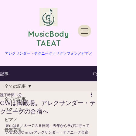
​MusicBody
TAEAT
​アレクサンダー・テクニーク／サクソフォン／ピアノ
記事
全ての記事
読了時間: 2分
全ての記事
GWは御殿場。アレクサンダー・テ
サクソフォン
クニークの合宿へ
ピアノ
泉山は５／３〜７の５日間、去年から学びに行って
音楽表現
いるBodyChance
アレクサンダー・テクニーク
合宿