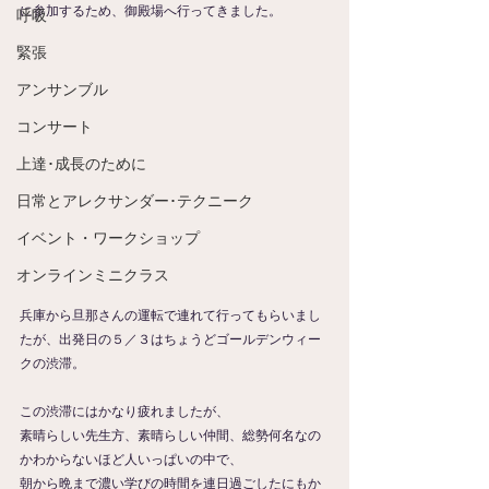
に参加するため、御殿場へ行ってきました。
呼吸
緊張
アンサンブル
コンサート
上達･成長のために
日常とアレクサンダー･テクニーク
イベント・ワークショップ
オンラインミニクラス
兵庫から旦那さんの運転で連れて行ってもらいまし
たが、出発日の５／３はちょうどゴールデンウィー
クの渋滞。
この渋滞にはかなり疲れましたが、
素晴らしい先生方、素晴らしい仲間、総勢何名なの
かわからないほど人いっぱいの中で、
朝から晩まで濃い学びの時間を連日過ごしたにもか