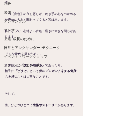
す。
呼吸
緊張
この【音色】の良し悪しが、聴き手の心をつかめる
か否かに大きく関わってくると私は思います。
アンサンブル
コンサート
私にとって、心地よい音色・響きに大きな関心があ
ります。
上達･成長のために
日常とアレクサンダー･テクニーク
 そんな音色を得るために。
イベント・ワークショップ
オンラインミニクラス
まず自分が
「優しい気持ち」
であったり、
相手に
「どうぞ」
という
音のプレゼントをする気持
ちを持つ
ことは大事なことです。
そして、
曲、ひとつひとつに
性格やストーリー
があります。