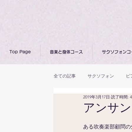
Top Page
音楽と身体コース
サクソフォンコ
全ての記事
サクソフォン
ピ
2019年3月17日
読了時間: 
上達･成長のために
日常と
アンサン
ある吹奏楽部顧問の