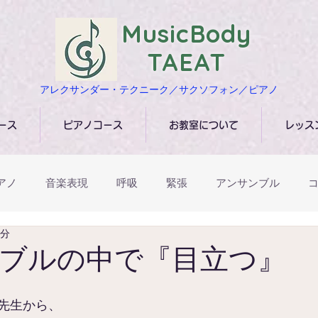
​MusicBody
TAEAT
​アレクサンダー・テクニーク／サクソフォン／ピアノ
ース
ピアノコース
お教室について
レッス
アノ
音楽表現
呼吸
緊張
アンサンブル
4分
アレクサンダー･テクニーク
イベント・ワークショップ
ブルの中で『目立つ』
先生から、